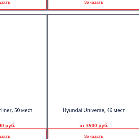
азать
Заказать
C
Политикой
конфиденциальности
ознакомлен(а), даю согласие на
обработку моих Персональных
liner, 50 мест
Hyundai Universe, 46 мест
данных
00 руб.
от
3500 руб.
азать
Заказать