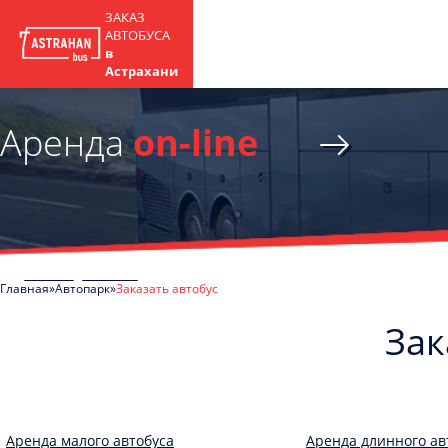
ЗАКАЗ
АВТОБУСА
в
Астрахани
Аренда
on-line
Главная
Автопарк
Заказать автобус
Зак
Аренда малого автобуса
Аренда длинного ав