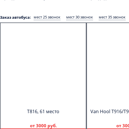
мест 25 звонок
мест 30 звонок
мест 35 звонок
Заказ автобуса:
T816, 61 место
Van Hool T916/T9
от
3000 руб.
от
30