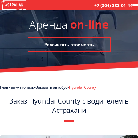
+7 (804) 333-01-44
Аренда
on-line
Рассчитать стоимость
Главная
Автопарк
Заказать автобус
Hyundai County
Заказ Hyundai County с водителем в
Астрахани
C
Политикой конфиденциальности
ознакомлен(а), даю согласие на
обработку моих Персональных данных