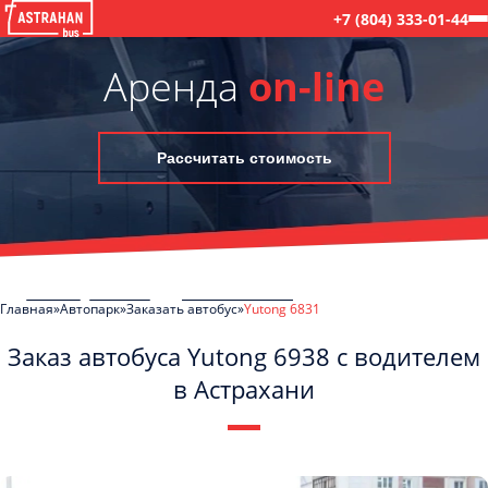
+7 (804) 333-01-44
Аренда
on-line
Рассчитать стоимость
Главная
Автопарк
Заказать автобус
Yutong 6831
Заказ автобуса Yutong 6938 с водителем
в Астрахани
C
Политикой конфиденциальности
ознакомлен(а), даю согласие на
обработку моих Персональных данных