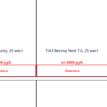
C
Политикой
конфиденциальности
ознакомлен(а), даю согласие на
обработку моих Персональных
данных
nty, 25 мест
ПАЗ Вектор Next 7.6, 25 мест
00 руб.
от
3000 руб.
азать
Заказать