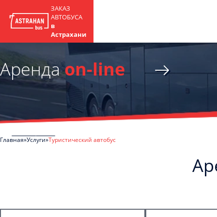
ЗАКАЗ
АВТОБУСА
в
Астрахани
Аренда
on-line
Главная
Услуги
Туристический автобус
Ар