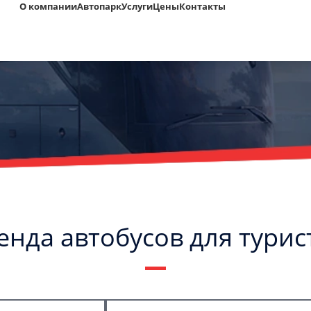
О компании
Автопарк
Услуги
Цены
Контакты
енда автобусов для турис