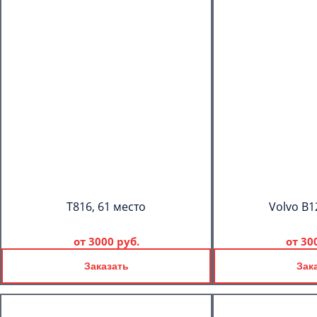
T816, 61 место
Volvo B1
от
3000 руб.
от
30
Заказать
Зак