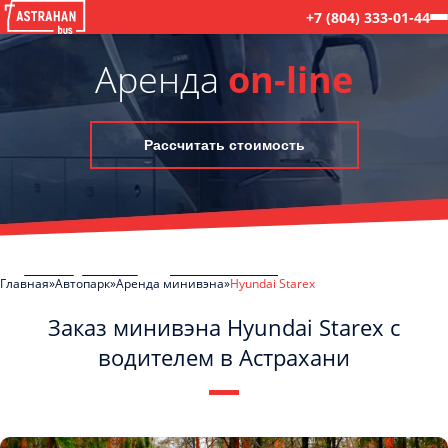
+7 (804) 333-01-44
Аренда
on-line
Рассчитать стоимость
Главная
Автопарк
Аренда минивэна
Hyundai Starex
Заказ минивэна Hyundai Starex с
водителем в Астрахани
C
Политикой конфиденциальности
ознакомлен(а), даю согласие на
обработку моих Персональных данных