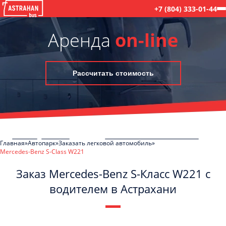
+7 (804) 333-01-44
Аренда
on-line
Рассчитать стоимость
Главная
Автопарк
Заказать легковой автомобиль
Mercedes-Benz S-Class W221
Заказ Mercedes-Benz S-Класс W221 с
водителем в Астрахани
C
Политикой конфиденциальности
ознакомлен(а), даю согласие на
обработку моих Персональных данных