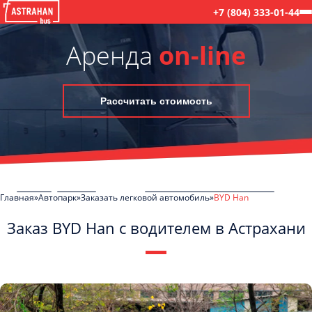
+7 (804) 333-01-44
Аренда
on-line
Рассчитать стоимость
Главная
Автопарк
Заказать легковой автомобиль
BYD Han
Заказ BYD Han с водителем в Астрахани
C
Политикой конфиденциальности
ознакомлен(а), даю согласие на
обработку моих Персональных данных